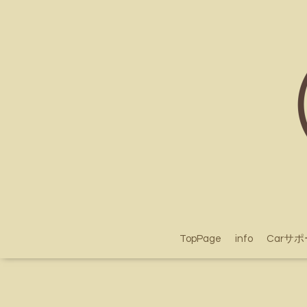
TopPage
info
Carサ