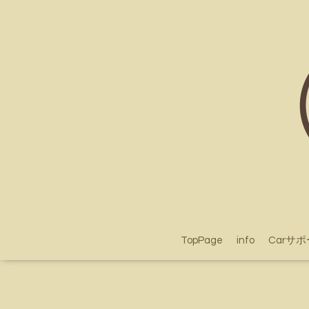
TopPage
info
Carサ