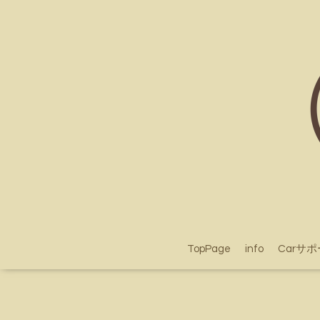
TopPage
info
Carサ